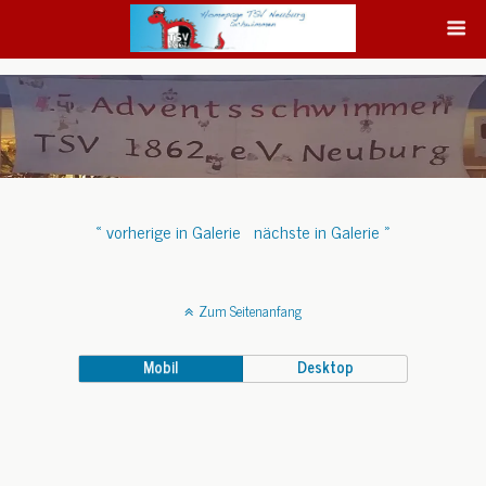
« vorherige in Galerie
nächste in Galerie »
Zum Seitenanfang
Mobil
Desktop