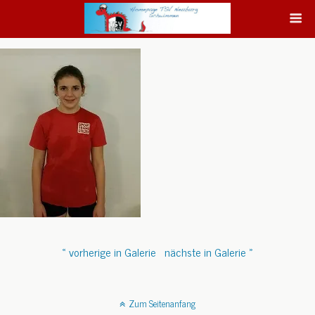
« vorherige in Galerie
nächste in Galerie »
Zum Seitenanfang